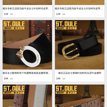
都乐专柜正品鸵鸟纹牛皮女士针扣时尚皮带优雅
都乐专柜正品鸵鸟纹牛皮女士针扣时尚皮带睿智优雅
128
128
208
208
都乐女士配饰时尚个性蜜蜂装饰真皮腰带潮韩版皮带裤带 女士腰带
都乐正品女士黄铜针扣时尚头层牛皮腰带
198
198
528
328