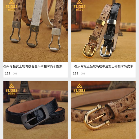
都乐专柜女士鸵鸟纹合金平滑扣时尚个性潮流真皮腰带
都乐专柜正品鸵鸟纹牛皮女士针扣时尚皮带
128
128
208
208