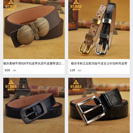
都乐黄铜平滑扣8字扣皮带头层牛皮腰带进口牛皮双圆皮带
都乐专柜正品鸵鸟纹牛皮女士针扣时尚皮带
628
128
788
208