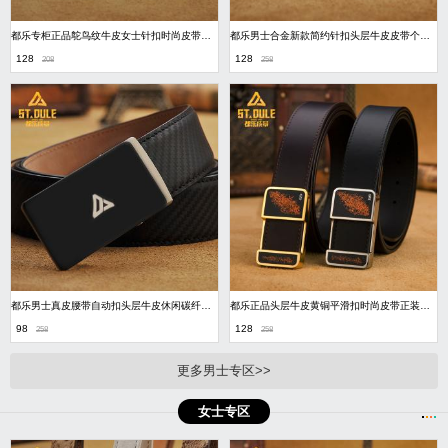
都乐专柜正品鸵鸟纹牛皮女士针扣时尚皮带优雅
都乐男士合金新款简约针扣头层牛皮皮带个性时尚腰带
128
128
208
258
都乐男士真皮腰带自动扣头层牛皮休闲碳纤纹柔软
都乐正品头层牛皮黄铜平滑扣时尚皮带正装腰带经典商务休闲
98
128
258
258
更多男士专区>>
女士专区