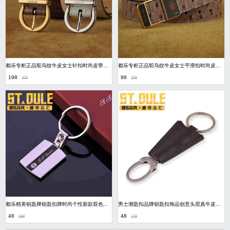
都乐专柜正品鸵鸟纹牛皮女士针扣时尚皮带睿智优雅
都乐专柜正品鸵鸟纹牛皮女士平滑扣时尚皮带睿智优雅
198
98
328
258
都乐精美钥匙牌钥匙扣牌时尚个性新款双色钥匙扣牌
男士潮匙扣品牌钥匙扣饰品创意头层真牛皮潮款钥匙链
48
48
188
128