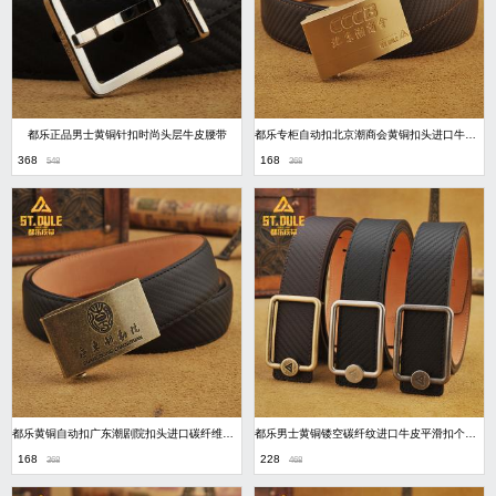
都乐正品男士黄铜针扣时尚头层牛皮腰带
都乐专柜自动扣北京潮商会黄铜扣头进口牛皮碳纤维纹皮带
368
168
548
368
都乐黄铜自动扣广东潮剧院扣头进口碳纤维纹牛皮皮带
都乐男士黄铜镂空碳纤纹进口牛皮平滑扣个性潮流真皮腰带休闲皮带
168
228
368
468