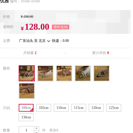
优雅
编号：10566-10568
价格
¥ 208.00
128.00
促销价
限时促销
¥
运费
广东汕头 至
北京
快递：0.00
月销量
2
|
累计评价
0
颜色
100cm
105cm
110cm
115cm
120cm
125cm
尺码
130cm
数量
件 库存8