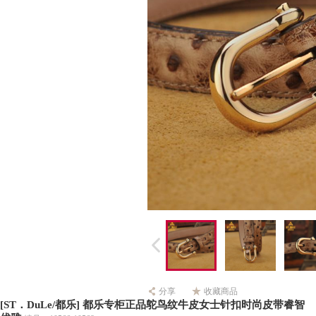
分享
收藏商品
[ST．DuLe/都乐] 都乐专柜正品鸵鸟纹牛皮女士针扣时尚皮带睿智